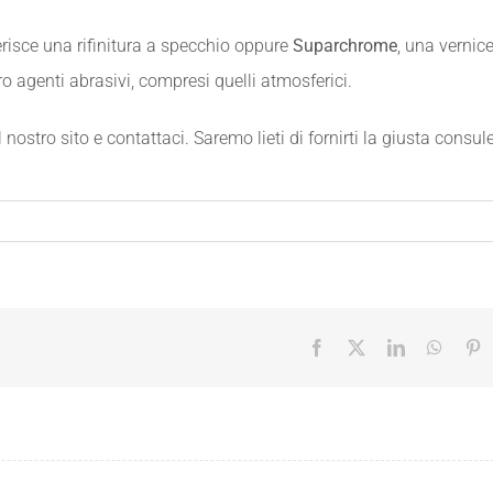
erisce una rifinitura a specchio oppure
Suparchrome
, una vernic
ro agenti abrasivi, compresi quelli atmosferici.
l nostro sito e contattaci. Saremo lieti di fornirti la giusta consul
Facebook
X
LinkedIn
Whats
P